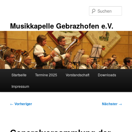
Zum
primären
Such
Inhalt
springen
Musikkapelle Gebrazhofen e.V.
Hauptmenü
Startseite
Termine 2025
Vorstandschaft
Downloads
Impressum
Beitragsnavigation
←
Vorheriger
Nächster
→