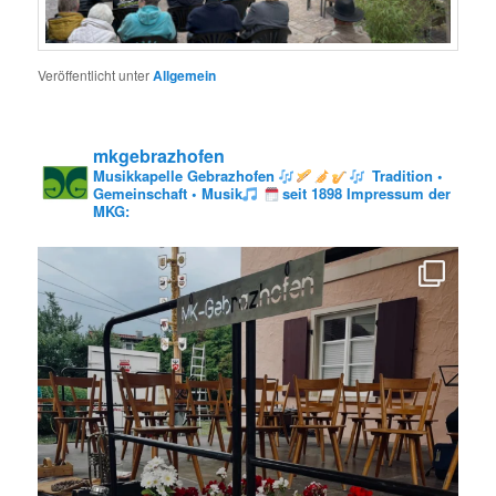
Veröffentlicht unter
Allgemein
mkgebrazhofen
Musikkapelle Gebrazhofen
Tradition •
Gemeinschaft • Musik
seit 1898
Impressum der
MKG: