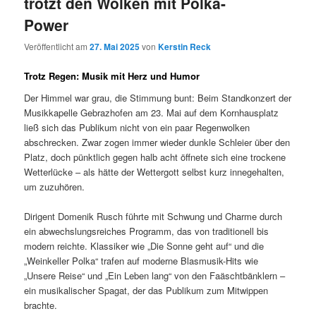
trotzt den Wolken mit Polka-
Power
Veröffentlicht am
27. Mai 2025
von
Kerstin Reck
Trotz Regen: Musik mit Herz und Humor
Der Himmel war grau, die Stimmung bunt: Beim Standkonzert der
Musikkapelle Gebrazhofen am 23. Mai auf dem Kornhausplatz
ließ sich das Publikum nicht von ein paar Regenwolken
abschrecken. Zwar zogen immer wieder dunkle Schleier über den
Platz, doch pünktlich gegen halb acht öffnete sich eine trockene
Wetterlücke – als hätte der Wettergott selbst kurz innegehalten,
um zuzuhören.
Dirigent Domenik Rusch führte mit Schwung und Charme durch
ein abwechslungsreiches Programm, das von traditionell bis
modern reichte. Klassiker wie „Die Sonne geht auf“ und die
„Weinkeller Polka“ trafen auf moderne Blasmusik-Hits wie
„Unsere Reise“ und „Ein Leben lang“ von den Faäschtbänklern –
ein musikalischer Spagat, der das Publikum zum Mitwippen
brachte.