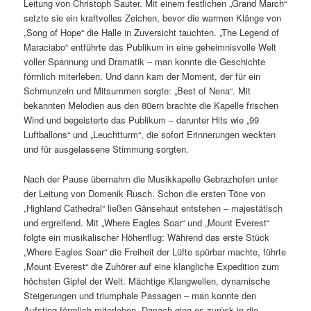
Leitung von Christoph Sauter. Mit einem festlichen „Grand March“
setzte sie ein kraftvolles Zeichen, bevor die warmen Klänge von
„Song of Hope“ die Halle in Zuversicht tauchten. „The Legend of
Maraciabo“ entführte das Publikum in eine geheimnisvolle Welt
voller Spannung und Dramatik – man konnte die Geschichte
förmlich miterleben. Und dann kam der Moment, der für ein
Schmunzeln und Mitsummen sorgte: „Best of Nena“. Mit
bekannten Melodien aus den 80ern brachte die Kapelle frischen
Wind und begeisterte das Publikum – darunter Hits wie „99
Luftballons“ und „Leuchtturm“, die sofort Erinnerungen weckten
und für ausgelassene Stimmung sorgten.
Nach der Pause übernahm die Musikkapelle Gebrazhofen unter
der Leitung von Domenik Rusch. Schon die ersten Töne von
„Highland Cathedral“ ließen Gänsehaut entstehen – majestätisch
und ergreifend. Mit „Where Eagles Soar“ und „Mount Everest“
folgte ein musikalischer Höhenflug: Während das erste Stück
„Where Eagles Soar“ die Freiheit der Lüfte spürbar machte, führte
„Mount Everest“ die Zuhörer auf eine klangliche Expedition zum
höchsten Gipfel der Welt. Mächtige Klangwellen, dynamische
Steigerungen und triumphale Passagen – man konnte den
Aufstieg förmlich miterleben. Danach ging es zurück in die