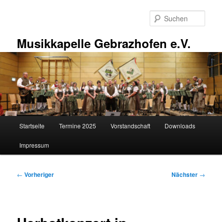
Zum
primären
Such
Inhalt
springen
Musikkapelle Gebrazhofen e.V.
Hauptmenü
Startseite
Termine 2025
Vorstandschaft
Downloads
Impressum
Beitragsnavigation
←
Vorheriger
Nächster
→